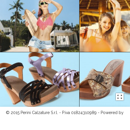
© 2015 Perini Calzature S.r.l. - P.iva 01824310989 - Powered by
shock-wave.it
-
Privacy policy
-
Cookie